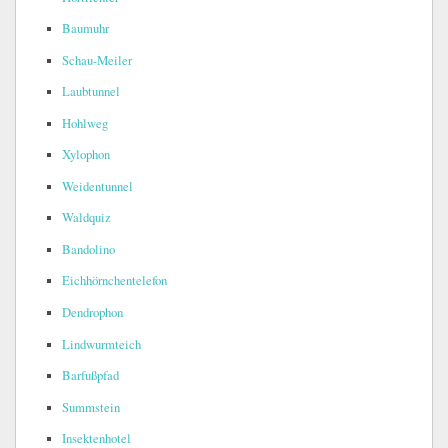
Baumuhr
Schau-Meiler
Laubtunnel
Hohlweg
Xylophon
Weidentunnel
Waldquiz
Bandolino
Eichhörnchentelefon
Dendrophon
Lindwurmteich
Barfußpfad
Summstein
Insektenhotel