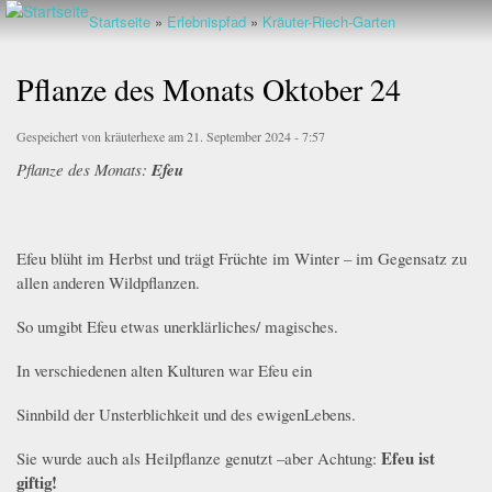
Walderlebnis
Direkt
Startseite
»
Erlebnispfad
»
Kräuter-Riech-Garten
Sie sind hier
Frankenstein
zum
e.V.
Inhalt
Pflanze des Monats Oktober 24
Gespeichert von
kräuterhexe
am 21. September 2024 - 7:57
Pflanze des Monats:
Efeu
Efeu blüht im Herbst und trägt Früchte im Winter – im Gegensatz zu
allen anderen Wildpflanzen.
So umgibt Efeu etwas unerklärliches/ magisches.
In verschiedenen alten Kulturen war Efeu ein
Sinnbild der Unsterblichkeit und des ewigenLebens.
Efeu ist
Sie wurde auch als Heilpflanze genutzt –aber Achtung:
giftig!