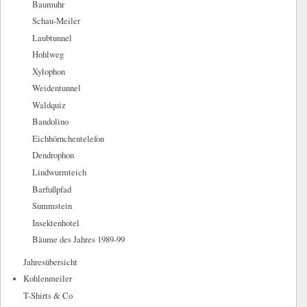
Baumuhr
Schau-Meiler
Laubtunnel
Hohlweg
Xylophon
Weidentunnel
Waldquiz
Bandolino
Eichhörnchentelefon
Dendrophon
Lindwurmteich
Barfußpfad
Summstein
Insektenhotel
Bäume des Jahres 1989-99
Jahresübersicht
Kohlenmeiler
T-Shirts & Co