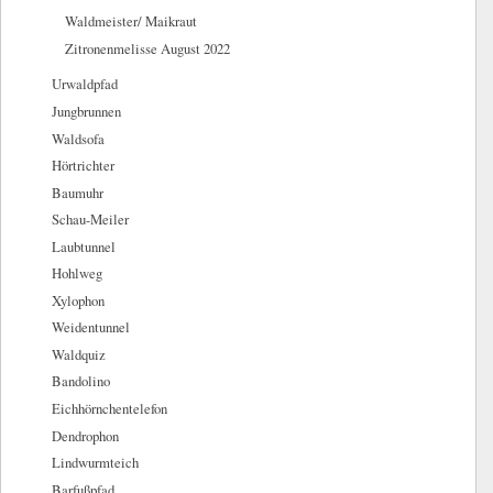
Waldmeister/ Maikraut
Zitronenmelisse August 2022
Urwaldpfad
Jungbrunnen
Waldsofa
Hörtrichter
Baumuhr
Schau-Meiler
Laubtunnel
Hohlweg
Xylophon
Weidentunnel
Waldquiz
Bandolino
Eichhörnchentelefon
Dendrophon
Lindwurmteich
Barfußpfad