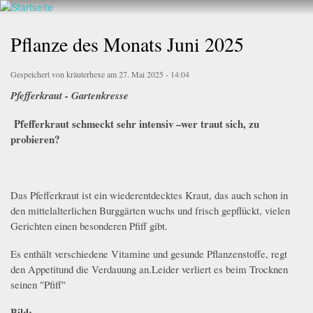
Walderlebnis
Direkt
Frankenstein
zum
Pflanze des Monats Juni 2025
e.V.
Inhalt
Gespeichert von
kräuterhexe
am 27. Mai 2025 - 14:04
Pfefferkraut - Gartenkresse
Pfefferkraut schmeckt sehr intensiv –wer traut sich, zu
probieren?
Das Pfefferkraut ist ein wiederentdecktes Kraut, das auch schon in
den mittelalterlichen Burggärten wuchs und frisch gepflückt, vielen
Gerichten einen besonderen Pfiff gibt.
Es enthält verschiedene Vitamine und gesunde Pflanzenstoffe, regt
den Appetitund die Verdauung an.Leider verliert es beim Trocknen
seinen "Pfiff"
Bild: