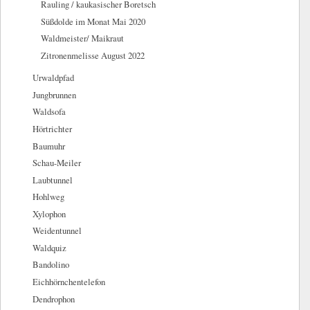
Rauling / kaukasischer Boretsch
Süßdolde im Monat Mai 2020
Waldmeister/ Maikraut
Zitronenmelisse August 2022
Urwaldpfad
Jungbrunnen
Waldsofa
Hörtrichter
Baumuhr
Schau-Meiler
Laubtunnel
Hohlweg
Xylophon
Weidentunnel
Waldquiz
Bandolino
Eichhörnchentelefon
Dendrophon