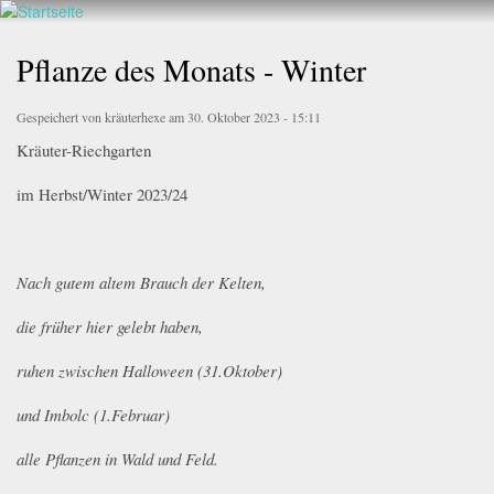
Walderlebnis
Direkt
Frankenstein
zum
Pflanze des Monats - Winter
e.V.
Inhalt
Gespeichert von
kräuterhexe
am 30. Oktober 2023 - 15:11
Kräuter-Riechgarten
im Herbst/Winter 2023/24
Nach gutem altem Brauch der Kelten,
die früher hier gelebt haben,
ruhen zwischen Halloween (31.Oktober)
und Imbolc (1.Februar)
alle Pflanzen in Wald und Feld.