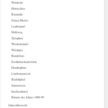
Waldsofa
Hörtrichter
Baumuhr
Schau-Meiler
Laubtunnel
Hohlweg
Xylophon
Weidentunnel
Waldquiz
Bandolino
Eichhörnchentelefon
Dendrophon
Lindwurmteich
Barfußpfad
Summstein
Insektenhotel
Bäume des Jahres 1989-99
Jahresübersicht