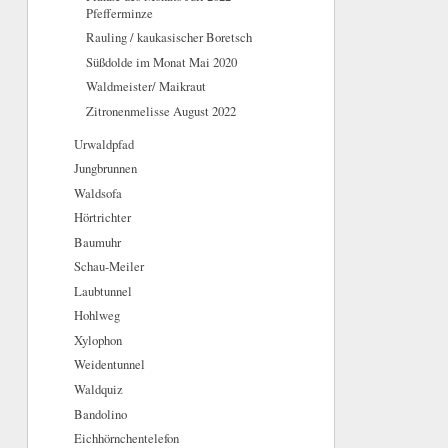
Pfefferminze
Rauling / kaukasischer Boretsch
Süßdolde im Monat Mai 2020
Waldmeister/ Maikraut
Zitronenmelisse August 2022
Urwaldpfad
Jungbrunnen
Waldsofa
Hörtrichter
Baumuhr
Schau-Meiler
Laubtunnel
Hohlweg
Xylophon
Weidentunnel
Waldquiz
Bandolino
Eichhörnchentelefon