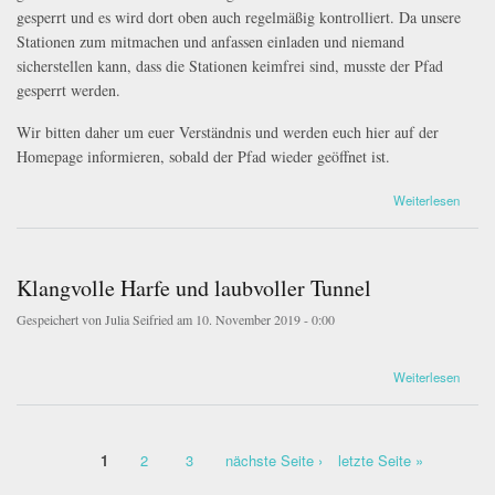
gesperrt und es wird dort oben auch regelmäßig kontrolliert. Da unsere
Stationen zum mitmachen und anfassen einladen und niemand
sicherstellen kann, dass die Stationen keimfrei sind, musste der Pfad
gesperrt werden.
Wir bitten daher um euer Verständnis und werden euch hier auf der
Homepage informieren, sobald der Pfad wieder geöffnet ist.
über Corona-News: Der Pfad ist gesperrt!
Weiterlesen
Klangvolle Harfe und laubvoller Tunnel
Gespeichert von
Julia Seifried
am 10. November 2019 - 0:00
WhatsApp Image 2019-11-08 at 17.27.46.jpeg
über Klangvolle Harfe und laubvoller Tunnel
Weiterlesen
1
2
3
nächste Seite ›
letzte Seite »
Seiten