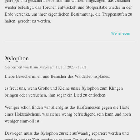
getreppt und gesichert, neue Stämme wurden eingezogen, das Geländer
wieder befestigt, das Törchen entwackelt und Stolperstäbe wieder in der
Erde versenkt, um ihrer eigentlichen Bestimmung, die Treppenstufen zu
halten, gerecht zu werden.
über Zwei Arbeitseinsätze
Weiterlesen
Xylophon
Gespeichert von
Klaus Mayer
am 11. Juli 2023 - 18:02
Liebe Besucherinnen und Besucher des Walderlebnispfades,
es freut uns, wenn Große und Kleine unser Xylophon zum Klingen
bringen oder versuchen, ihm sogar ein Lied zu entlocken.
Weniger schön finden wir allerdgins das Kräftemessen gegen die Härte
eines Holzstäbchens, was sicher wenig befriedigend sein kann und noch
weniger sinnvoll ist.
Deswegen muss das Xylophon zurzeit aufwändig repariert werden und
wird in einiger Zeit wieder an seinem Ort zu finden sein.