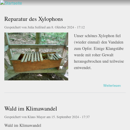
Walderlebnis
Direkt
Frankenstein
zum
e.V.
Inhalt
Reparatur des Xylophons
Gespeichert von
Julia Seifried
am 8. Oktober 2024 - 17:12
Unser schönes Xylophon fiel
1.jpeg
(wieder einmal) den Vandalen
zum Opfer. Einige Klangstäbe
wurde mit roher Gewalt
herausgebrochen und teilweise
entwendet.
2.jpeg
über Reparatur des Xylophons
Weiterlesen
Wald im Klimawandel
Gespeichert von
Klaus Mayer
am 15. September 2024 - 17:37
Wald im
Kl
i
mawandel