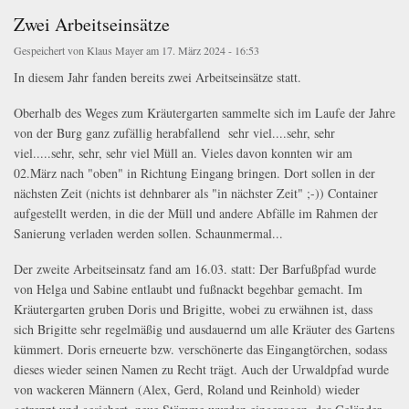
Zwei Arbeitseinsätze
Gespeichert von
Klaus Mayer
am 17. März 2024 - 16:53
In diesem Jahr fanden bereits zwei Arbeitseinsätze statt.
Oberhalb des Weges zum Kräutergarten sammelte sich im Laufe der Jahre
von der Burg ganz zufällig herabfallend sehr viel....sehr, sehr
viel.....sehr, sehr, sehr viel Müll an. Vieles davon konnten wir am
02.März nach "oben" in Richtung Eingang bringen. Dort sollen in der
nächsten Zeit (nichts ist dehnbarer als "in nächster Zeit" ;-)) Container
aufgestellt werden, in die der Müll und andere Abfälle im Rahmen der
Sanierung verladen werden sollen. Schaunmermal...
Der zweite Arbeitseinsatz fand am 16.03. statt: Der Barfußpfad wurde
von Helga und Sabine entlaubt und fußnackt begehbar gemacht. Im
Kräutergarten gruben Doris und Brigitte, wobei zu erwähnen ist, dass
sich Brigitte sehr regelmäßig und ausdauernd um alle Kräuter des Gartens
kümmert. Doris erneuerte bzw. verschönerte das Eingangtörchen, sodass
dieses wieder seinen Namen zu Recht trägt. Auch der Urwaldpfad wurde
von wackeren Männern (Alex, Gerd, Roland und Reinhold) wieder