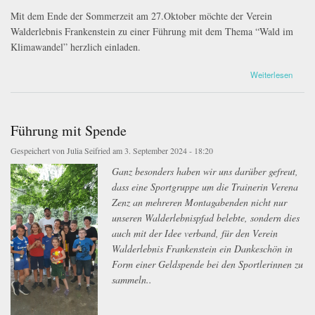
Mit dem Ende der Sommerzeit am 27.Oktober möchte der Verein
Walderlebnis Frankenstein zu einer Führung
mit
dem
Thema
“Wald im
Klimawandel”
herzlich
einladen
.
über Wald im Klimawandel
Weiterlesen
Führung mit Spende
Gespeichert von
Julia Seifried
am 3. September 2024 - 18:20
Ganz besonders haben wir uns darüber gefreut,
20240715_2046222.jpg
dass eine Sportgruppe um die Trainerin Verena
Zenz an mehreren Montagabenden nicht nur
unseren Walderlebnispfad belebte, sondern dies
auch mit der Idee verband, für den Verein
Walderlebnis Frankenstein ein Dankeschön in
Form einer Geldspende bei den Sportlerinnen zu
sammeln..