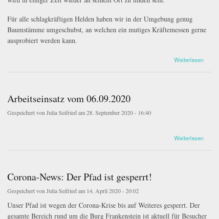
Für alle schlagkräftigen Helden haben wir in der Umgebung genug
Baumstämme umgeschubst, an welchen ein mutiges Kräftemessen gerne
ausprobiert werden kann.
über Xylophon
Weiterlesen
Arbeitseinsatz vom 06.09.2020
Gespeichert von
Julia Seifried
am 28. September 2020 - 16:40
IMG_0868.jpg
IMG_0867.jpg
über Arbeitseinsatz vom 06.09.2020
Weiterlesen
Corona-News: Der Pfad ist gesperrt!
Gespeichert von
Julia Seifried
am 14. April 2020 - 20:02
Unser Pfad ist wegen der Corona-Krise bis auf Weiteres gesperrt. Der
gesamte Bereich rund um die Burg Frankenstein ist aktuell für Besucher