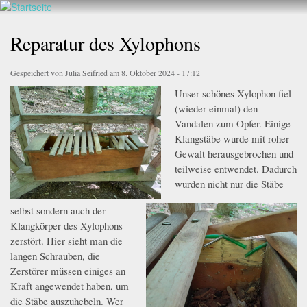
Walderlebnis
Direkt
hier
Frankenstein
zum
Reparatur des Xylophons
e.V.
Inhalt
Gespeichert von
Julia Seifried
am 8. Oktober 2024 - 17:12
Unser schönes Xylophon fiel
1.jpeg
(wieder einmal) den
Vandalen zum Opfer. Einige
Klangstäbe wurde mit roher
Gewalt herausgebrochen und
teilweise entwendet.
Dadurch
wurden nicht nur die Stäbe
selbst sondern auch der
2.jpeg
Klangkörper des Xylophons
zerstört. Hier sieht man die
langen Schrauben, die
Zerstörer müssen einiges an
Kraft angewendet haben, um
die Stäbe auszuhebeln. Wer