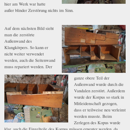
hier am Werk war hatte
außer blinder Zerstörung nichts im Sinn.
Auf dem nächsten Bild sieht
4.jpeg
man die zerstörte
Außenwand des
Klangkörpers. So kann er
nicht weiter verwendet
werden, auch die Seitenwand
muss repariert werden. Der
ganze obere Teil der
3.jpeg
Außenwand wurde durch die
Vandalen zerstört. Außerdem
wurde der Korpus so stark in
Mitleidenschaft gezogen,
dass er teilweise neu verleimt
werden musste. Beim
Zerlegen des Kopus wurde
klar, auch die Einzelteile des Korpus müssen erneuter werden, da