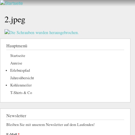
Walderlebnis
Direkt
hier
Frankenstein
zum
2.jpeg
e.V.
Inhalt
Hauptmenü
Startseite
Anreise
Erlebnispfad
Jahresübersicht
Kohlenmeiler
T-Shirts & Co
Newsletter
Bleiben Sie mit unserem Newsletter auf dem Laufenden!
E-Mail
*