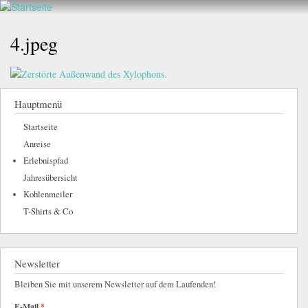
Walderlebnis
Direkt
hier
Frankenstein
zum
4.jpeg
e.V.
Inhalt
Hauptmenü
Startseite
Anreise
Erlebnispfad
Jahresübersicht
Kohlenmeiler
T-Shirts & Co
Newsletter
Bleiben Sie mit unserem Newsletter auf dem Laufenden!
E-Mail
*