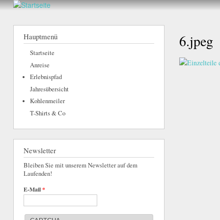
hier
Walderlebnis
Frankenstein
Hauptmenü
6.jpeg
e.V.
Startseite
Anreise
Erlebnispfad
Jahresübersicht
Kohlenmeiler
T-Shirts & Co
Newsletter
Bleiben Sie mit unserem Newsletter auf dem
Laufenden!
E-Mail
*