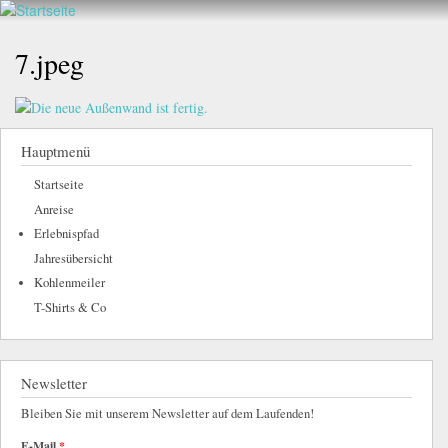
Walderlebnis
Direkt
hier
Frankenstein
zum
7.jpeg
e.V.
Inhalt
Hauptmenü
Startseite
Anreise
Erlebnispfad
Jahresübersicht
Kohlenmeiler
T-Shirts & Co
Newsletter
Bleiben Sie mit unserem Newsletter auf dem Laufenden!
E-Mail
*