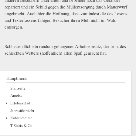
repariert und ein Schild gegen die Müllentsorgung durch Mauerwurf
angebracht. Auch hier die Hoffnung, dass zumindest die des Lesens
und Texterfassens fähigen Besucher ihren Müll nicht im Wald
entsorgen.
whatsapp_image_2024-03-16_at_16.34.232.jpeg
Schlussendlich ein rundum gelungener Arbeitseinsatz, der trotz des
schlechten Wetters (hoffentlich) allen Spaß gemacht hat.
Hauptmenü
Startseite
Anreise
Erlebnispfad
Jahresübersicht
Kohlenmeiler
T-Shirts & Co