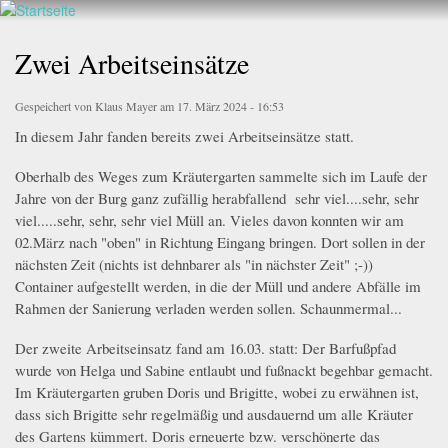
Walderlebnis
Direkt
hier
Frankenstein
zum
Zwei Arbeitseinsätze
e.V.
Inhalt
Gespeichert von
Klaus Mayer
am 17. März 2024 - 16:53
In diesem Jahr fanden bereits zwei Arbeitseinsätze statt.
Oberhalb des Weges zum Kräutergarten sammelte sich im Laufe der
Jahre von der Burg ganz zufällig herabfallend sehr viel....sehr, sehr
viel.....sehr, sehr, sehr viel Müll an. Vieles davon konnten wir am
02.März nach "oben" in Richtung Eingang bringen. Dort sollen in der
nächsten Zeit (nichts ist dehnbarer als "in nächster Zeit" ;-))
Container aufgestellt werden, in die der Müll und andere Abfälle im
Rahmen der Sanierung verladen werden sollen. Schaunmermal...
Der zweite Arbeitseinsatz fand am 16.03. statt: Der Barfußpfad
wurde von Helga und Sabine entlaubt und fußnackt begehbar gemacht.
Im Kräutergarten gruben Doris und Brigitte, wobei zu erwähnen ist,
dass sich Brigitte sehr regelmäßig und ausdauernd um alle Kräuter
des Gartens kümmert. Doris erneuerte bzw. verschönerte das