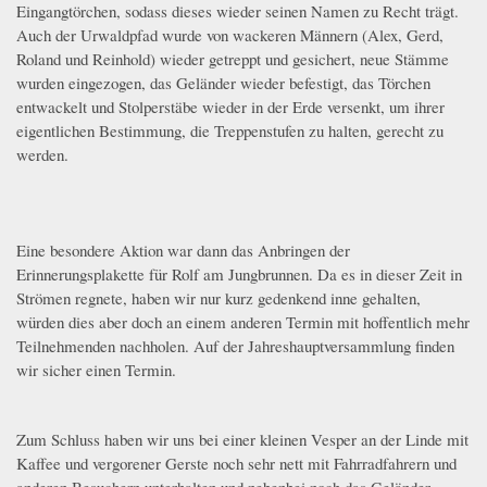
Eingangtörchen, sodass dieses wieder seinen Namen zu Recht trägt.
Auch der Urwaldpfad wurde von wackeren Männern (Alex, Gerd,
Roland und Reinhold) wieder getreppt und gesichert, neue Stämme
wurden eingezogen, das Geländer wieder befestigt, das Törchen
entwackelt und Stolperstäbe wieder in der Erde versenkt, um ihrer
eigentlichen Bestimmung, die Treppenstufen zu halten, gerecht zu
werden.
whatsapp_image_2024-03-16_at_16.34.23.jpeg
whatsapp_image_2024-03-16_at_16.34.25.jpeg
Eine besondere Aktion war dann das Anbringen der
Erinnerungsplakette für Rolf am Jungbrunnen. Da es in dieser Zeit in
Strömen regnete, haben wir nur kurz gedenkend inne gehalten,
würden dies aber doch an einem anderen Termin mit hoffentlich mehr
Teilnehmenden nachholen. Auf der Jahreshauptversammlung finden
wir sicher einen Termin.
whatsapp_image_2024-03-16_at_12.14.35.jpeg
Zum Schluss haben wir uns bei einer kleinen Vesper an der Linde mit
Kaffee und vergorener Gerste noch sehr nett mit Fahrradfahrern und
anderen Besuchern unterhalten und nebenbei noch das Geländer