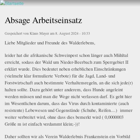
Walderlebnis
Direkt
hier
Frankenstein
zum
Absage Arbeitseinsatz
e.V.
Inhalt
Gespeichert von
Klaus Mayer
am 8. August 2024 - 10:33
Liebe Mitglieder und Freunde des Walderlebens,
leider hat die afrikanische Schweinpest schon länger auch Mühltal
erreicht, sodass der Wald um Nieder-Beerbach zum Sperrgebiet II
erklärt wurde. Dies bedeutet neben erheblichen Einschränkungen
(vielmehr klar formulierte Verbote) für die Jagd, Land- und
Forstwirtschaft auch bestimmte Verhaltensregeln, an die sich jede(r)
halten sollte. Dazu gehört unter anderem, dass Hunde angeleint
werden müssen und man die Wege nicht verlassen darf. Es geht hier
im Wesentlichen darum, dass das Virus durch kontaminierte (auch
resistente) Lebewesen und Gegenstände (Schuhe, Reifen....) immer
weiter verbreitet wird, ohne dass dies bemerkt wird ( 0,0000003
Größe m ist einfach verdammt klein;-))!
Daher sollten wir als Verein Walderlebnis Frankenstein ein Vorbild