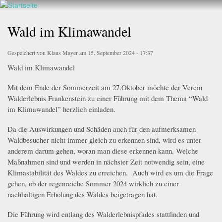
Walderlebnis
Direkt
hier
Frankenstein
zum
Wald im Klimawandel
e.V.
Inhalt
Gespeichert von
Klaus Mayer
am 15. September 2024 - 17:37
Wald im
Kl
i
mawandel
Mit dem Ende der Sommerzeit am 27.Oktober möchte der Verein
Walderlebnis Frankenstein zu einer Führung
mit
dem
Thema
“Wald
im Klimawandel”
herzlich
einladen
.
D
a
die Auswirkungen und Schäden auch für den aufmerksamen
Waldbesucher nicht immer gleich zu erkennen sind, wird es unter
anderem darum gehen, woran man dies
e erkennen kann. Welche
Maßnahmen sind und werden in nächster Zeit notw
e
n
d
ig sein
, eine
Klimastabilität des Waldes zu erreichen.
A
uch
wird es um
die Frage
gehen
, ob der regenreiche Sommer 2024 wirklich
zu einer
nachhaltigen
Er
h
o
lung
des Waldes beigetragen hat.
Die Führung wird entlang des Walderlebnispfades stattfinden und