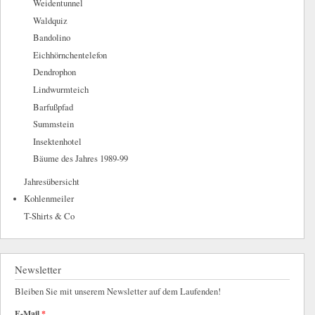
Weidentunnel
Waldquiz
Bandolino
Eichhörnchentelefon
Dendrophon
Lindwurmteich
Barfußpfad
Summstein
Insektenhotel
Bäume des Jahres 1989-99
Jahresübersicht
Kohlenmeiler
T-Shirts & Co
Newsletter
Bleiben Sie mit unserem Newsletter auf dem Laufenden!
E-Mail
*