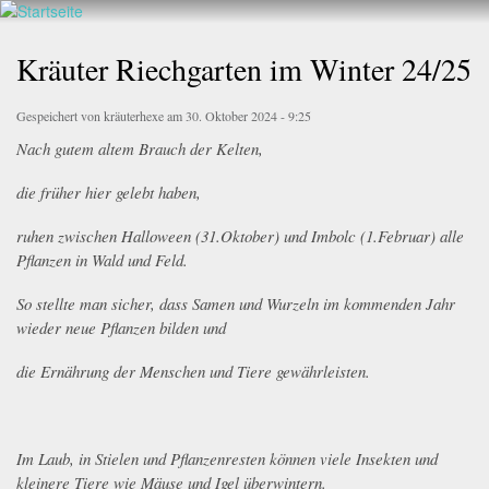
Walderlebnis
Direkt
Frankenstein
zum
Kräuter Riechgarten im Winter 24/25
e.V.
Inhalt
Gespeichert von
kräuterhexe
am 30. Oktober 2024 - 9:25
Nach gutem altem Brauch der Kelten,
die früher hier gelebt haben,
ruhen zwischen Halloween (31.Oktober) und Imbolc (1.Februar) alle
Pflanzen in Wald und Feld.
So stellte man sicher, dass Samen und Wurzeln im kommenden Jahr
wieder neue Pflanzen bilden und
die Ernährung der Menschen und Tiere gewährleisten.
Im Laub, in Stielen und Pflanzenresten können viele Insekten und
kleinere Tiere wie Mäuse und Igel überwintern.