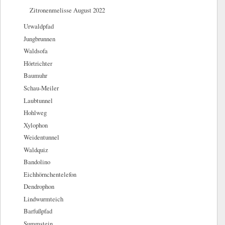
Zitronenmelisse August 2022
Urwaldpfad
Jungbrunnen
Waldsofa
Hörtrichter
Baumuhr
Schau-Meiler
Laubtunnel
Hohlweg
Xylophon
Weidentunnel
Waldquiz
Bandolino
Eichhörnchentelefon
Dendrophon
Lindwurmteich
Barfußpfad
Summstein