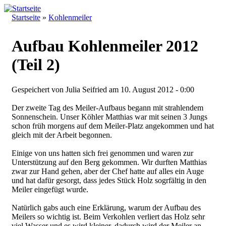
Direkt zum Inhalt
Walderlebnis
Startseite
»
Kohlenmeiler
Frankenstein
Sie sind hier
e.V.
Aufbau Kohlenmeiler 2012
(Teil 2)
Gespeichert von
Julia Seifried
am 10. August 2012 - 0:00
Der zweite Tag des Meiler-Aufbaus begann mit strahlendem
CIMG5091.JPG
Sonnenschein. Unser Köhler Matthias war mit seinen 3 Jungs
schon früh morgens auf dem Meiler-Platz angekommen und hat
gleich mit der Arbeit begonnen.
Einige von uns hatten sich frei genommen und waren zur
CIMG5098.JPG
Unterstützung auf den Berg gekommen. Wir durften Matthias
zwar zur Hand gehen, aber der Chef hatte auf alles ein Auge
und hat dafür gesorgt, dass jedes Stück Holz sogrfältig in den
Meiler eingefügt wurde.
Natürlich gabs auch eine Erklärung, warum der Aufbau des
CIMG5112.JPG
Meilers so wichtig ist. Beim Verkohlen verliert das Holz sehr
viel Wasser und es wird kleiner, dadurch wird der Meiler an