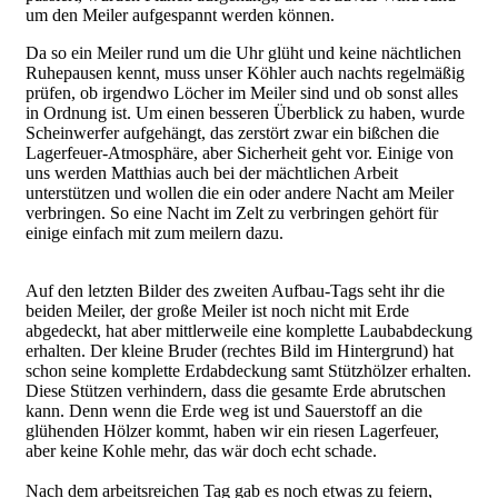
um den Meiler aufgespannt werden können.
Da so ein Meiler rund um die Uhr glüht und keine nächtlichen
Ruhepausen kennt, muss unser Köhler auch nachts regelmäßig
prüfen, ob irgendwo Löcher im Meiler sind und ob sonst alles
in Ordnung ist. Um einen besseren Überblick zu haben, wurde
Scheinwerfer aufgehängt, das zerstört zwar ein bißchen die
Lagerfeuer-Atmosphäre, aber Sicherheit geht vor. Einige von
uns werden Matthias auch bei der mächtlichen Arbeit
unterstützen und wollen die ein oder andere Nacht am Meiler
verbringen. So eine Nacht im Zelt zu verbringen gehört für
einige einfach mit zum meilern dazu.
Auf den letzten Bilder des zweiten Aufbau-Tags seht ihr die
CIMG5141.JPG
beiden Meiler, der große Meiler ist noch nicht mit Erde
abgedeckt, hat aber mittlerweile eine komplette Laubabdeckung
erhalten. Der kleine Bruder (rechtes Bild im Hintergrund) hat
schon seine komplette Erdabdeckung samt Stützhölzer erhalten.
Diese Stützen verhindern, dass die gesamte Erde abrutschen
kann. Denn wenn die Erde weg ist und Sauerstoff an die
glühenden Hölzer kommt, haben wir ein riesen Lagerfeuer,
aber keine Kohle mehr, das wär doch echt schade.
Nach dem arbeitsreichen Tag gab es noch etwas zu feiern,
CIMG5142.JPG