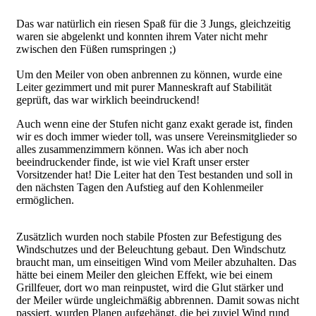
Das war natürlich ein riesen Spaß für die 3 Jungs, gleichzeitig
CIMG5132.JPG
waren sie abgelenkt und konnten ihrem Vater nicht mehr
zwischen den Füßen rumspringen ;)
Um den Meiler von oben anbrennen zu können, wurde eine
CIMG5113.JPG
Leiter gezimmert und mit purer Manneskraft auf Stabilität
geprüft, das war wirklich beeindruckend!
Auch wenn eine der Stufen nicht ganz exakt gerade ist, finden
wir es doch immer wieder toll, was unsere Vereinsmitglieder so
alles zusammenzimmern können. Was ich aber noch
beeindruckender finde, ist wie viel Kraft unser erster
Vorsitzender hat! Die Leiter hat den Test bestanden und soll in
den nächsten Tagen den Aufstieg auf den Kohlenmeiler
ermöglichen.
Zusätzlich wurden noch stabile Pfosten zur Befestigung des
CIMG5128.JPG
Windschutzes und der Beleuchtung gebaut. Den Windschutz
braucht man, um einseitigen Wind vom Meiler abzuhalten. Das
hätte bei einem Meiler den gleichen Effekt, wie bei einem
Grillfeuer, dort wo man reinpustet, wird die Glut stärker und
der Meiler würde ungleichmäßig abbrennen. Damit sowas nicht
passiert, wurden Planen aufgehängt, die bei zuviel Wind rund