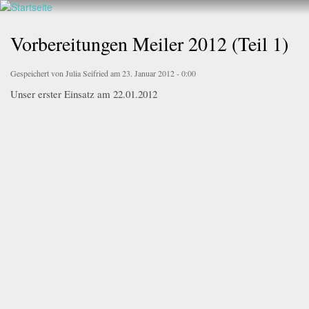
Walderlebnis
Direkt
Frankenstein
zum
Vorbereitungen Meiler 2012 (Teil 1)
e.V.
Inhalt
Gespeichert von
Julia Seifried
am 23. Januar 2012 - 0:00
Unser erster Einsatz am 22.01.2012
img_0023.jpg
img_0028.jpg
img_0042.jpg
img_0027.jpg
img_0032.jpg
img_0059.jpg
img_0052.jpg
img_0047.jpg
img_0046.jpg
img_0063.jpg