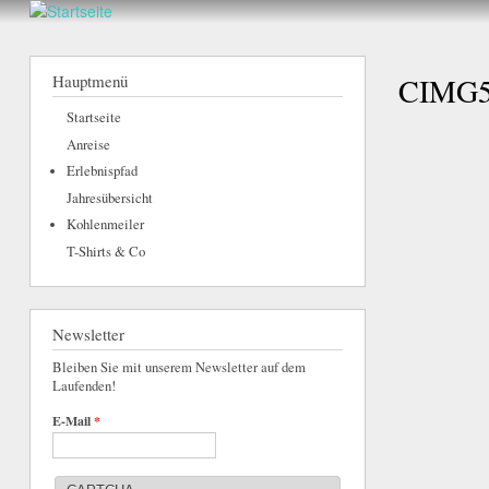
hier
Walderlebnis
Frankenstein
Hauptmenü
CIMG5
e.V.
Startseite
Anreise
Erlebnispfad
Jahresübersicht
Kohlenmeiler
T-Shirts & Co
Newsletter
Bleiben Sie mit unserem Newsletter auf dem
Laufenden!
E-Mail
*