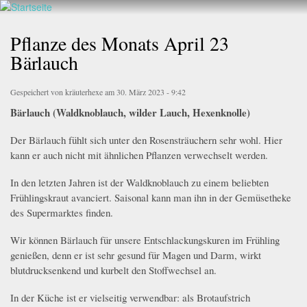
Walderlebnis
Direkt
Frankenstein
zum
Pflanze des Monats April 23
e.V.
Inhalt
Bärlauch
Gespeichert von
kräuterhexe
am 30. März 2023 - 9:42
Bärlauch (Waldknoblauch, wilder Lauch, Hexenknolle)
Der Bärlauch fühlt sich unter den Rosensträuchern sehr wohl. Hier
kann er auch nicht mit ähnlichen Pflanzen verwechselt werden.
In den letzten Jahren ist der Waldknoblauch zu einem beliebten
Frühlingskraut avanciert. Saisonal kann man ihn in der Gemüsetheke
des Supermarktes finden.
Wir können Bärlauch für unsere Entschlackungskuren im Frühling
genießen, denn er ist sehr gesund für Magen und Darm, wirkt
blutdrucksenkend und kurbelt den Stoffwechsel an.
In der Küche ist er vielseitig verwendbar: als Brotaufstrich