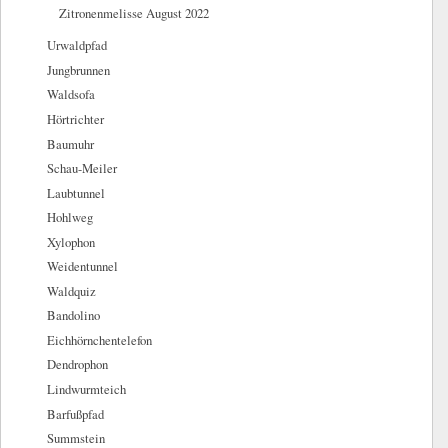
Zitronenmelisse August 2022
Urwaldpfad
Jungbrunnen
Waldsofa
Hörtrichter
Baumuhr
Schau-Meiler
Laubtunnel
Hohlweg
Xylophon
Weidentunnel
Waldquiz
Bandolino
Eichhörnchentelefon
Dendrophon
Lindwurmteich
Barfußpfad
Summstein