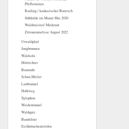
Pfefferminze
Rauling / kaukasischer Boretsch
Süßdolde im Monat Mai 2020
Waldmeister/ Maikraut
Zitronenmelisse August 2022
Urwaldpfad
Jungbrunnen
Waldsofa
Hörtrichter
Baumuhr
Schau-Meiler
Laubtunnel
Hohlweg
Xylophon
Weidentunnel
Waldquiz
Bandolino
Eichhörnchentelefon