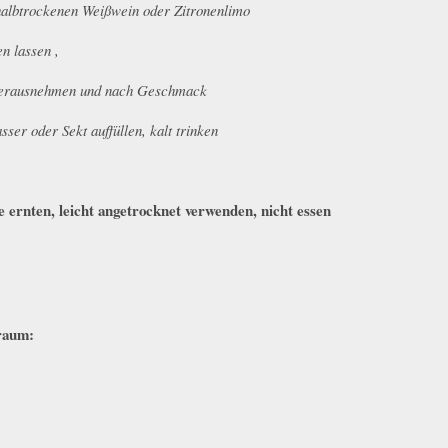
halbtrockenen Weißwein oder Zitronenlimo
en lassen ,
herausnehmen und nach Geschmack
ser oder Sekt auffüllen, kalt trinken
:
e ernten, leicht angetrocknet verwenden, nicht essen
traum: