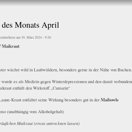
Direkt
zum
Inhalt
 des Monats April
kräuterhexe
am 30. März 2024 - 9:20
/ Maikraut
er wächst wild in Laubwäldern, besonders gerne in der Nähe von Buchen.
r wurde es als Medizin gegen Winterdepressionen und den damit verbunde
aikraut enthält den Wirkstoff „Cumarin“
Maibowle
aune-Kraut entfaltet seine Wirkung besonders gut in der
imo (unabhängig vom Alkoholgehalt)
träußchen Maikraut (etwas antrocknen lassen)