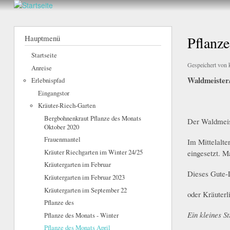
Walderlebnis
Frankenstein
Hauptmenü
Pflanze
e.V.
Startseite
Gespeichert von
Anreise
Waldmeister
Erlebnispfad
Eingangstor
Kräuter-Riech-Garten
Bergbohnenkraut Pflanze des Monats
Der Waldmeist
Oktober 2020
Frauenmantel
Im Mittelalte
Kräuter Riechgarten im Winter 24/25
eingesetzt. M
Kräutergarten im Februar
Dieses Gute-L
Kräutergarten im Februar 2023
Kräutergarten im September 22
oder Kräuterl
Pflanze des
Ein kleines S
Pflanze des Monats - Winter
Pflanze des Monats April