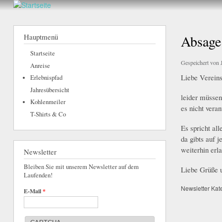
hier
Walderlebnis
Frankenstein
Hauptmenü
Absage
e.V.
Startseite
Gespeichert von
Anreise
Liebe Vereins
Erlebnispfad
Jahresübersicht
leider müssen
Kohlenmeiler
es nicht vera
T-Shirts & Co
Es spricht al
da gibts auf 
weiterhin erla
Newsletter
Bleiben Sie mit unserem Newsletter auf dem
Liebe Grüße u
Laufenden!
Newsletter Kat
E-Mail
*