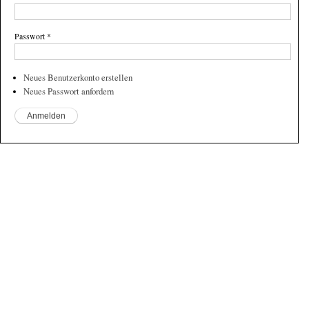
Passwort
*
Neues Benutzerkonto erstellen
Neues Passwort anfordern
Powered by
Drupal
Datenschutz
Impressum
Über uns