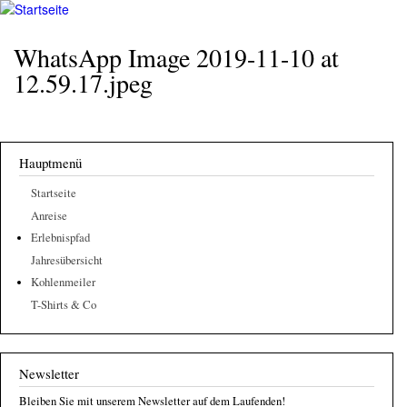
Walderlebnis
Direkt
hier
Frankenstein
zum
WhatsApp Image 2019-11-10 at
e.V.
Inhalt
12.59.17.jpeg
Hauptmenü
Startseite
Anreise
Erlebnispfad
Jahresübersicht
Kohlenmeiler
T-Shirts & Co
Newsletter
Bleiben Sie mit unserem Newsletter auf dem Laufenden!