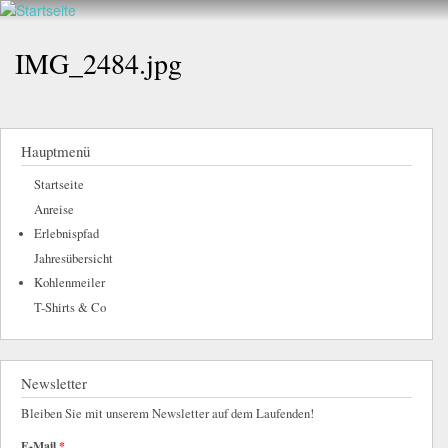
Walderlebnis
Direkt
hier
Frankenstein
zum
IMG_2484.jpg
e.V.
Inhalt
Hauptmenü
Startseite
Anreise
Erlebnispfad
Jahresübersicht
Kohlenmeiler
T-Shirts & Co
Newsletter
Bleiben Sie mit unserem Newsletter auf dem Laufenden!
E-Mail
*