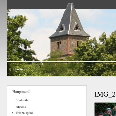
Walderlebnis
Frankenstein
e.V.
Startseite
Sie sind
hier
Hauptmenü
IMG_24
Startseite
Anreise
Erlebnispfad