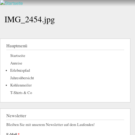
Walderlebnis
Direkt
hier
Frankenstein
zum
IMG_2454.jpg
e.V.
Inhalt
Hauptmenü
Startseite
Anreise
Erlebnispfad
Jahresübersicht
Kohlenmeiler
T-Shirts & Co
Newsletter
Bleiben Sie mit unserem Newsletter auf dem Laufenden!
E-Mail
*