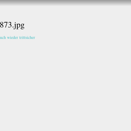
Direkt
zum
Inhalt
73.jpg