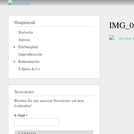
hier
Walderlebnis
Frankenstein
Hauptmenü
IMG_08
e.V.
Startseite
Anreise
Erlebnispfad
Jahresübersicht
Kohlenmeiler
T-Shirts & Co
Newsletter
Bleiben Sie mit unserem Newsletter auf dem
Laufenden!
E-Mail
*