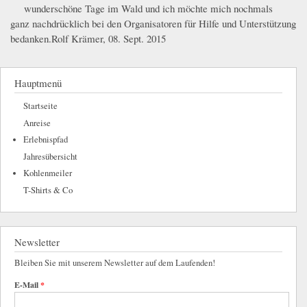
_MG_1238.JPG
_MG_1243.JPG
wunderschöne Tage im Wald und ich möchte mich nochmals
ganz nachdrücklich bei den Organisatoren für Hilfe und Unterstützung
bedanken.Rolf Krämer, 08. Sept. 2015
Hauptmenü
Startseite
Anreise
Erlebnispfad
Jahresübersicht
Kohlenmeiler
T-Shirts & Co
Newsletter
Bleiben Sie mit unserem Newsletter auf dem Laufenden!
E-Mail
*