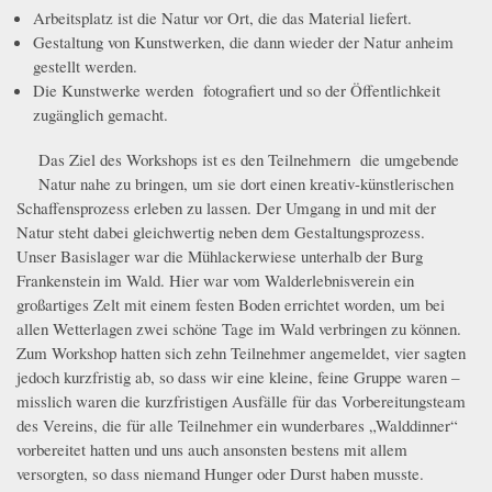
Arbeitsplatz ist die Natur vor Ort, die das Material liefert.
Gestaltung von Kunstwerken, die dann wieder der Natur anheim
gestellt werden.
Die Kunstwerke werden fotografiert und so der Öffentlichkeit
zugänglich gemacht.
Das Ziel des Workshops ist es den Teilnehmern die umgebende
IMG_1120.JPG
Natur nahe zu bringen, um sie dort einen kreativ-künstlerischen
Schaffensprozess erleben zu lassen. Der Umgang in und mit der
Natur steht dabei gleichwertig neben dem Gestaltungsprozess.
Unser Basislager war die Mühlackerwiese unterhalb der Burg
_MG_1127.JPG
Frankenstein im Wald. Hier war vom Walderlebnisverein ein
großartiges Zelt mit einem festen Boden errichtet worden, um bei
allen Wetterlagen zwei schöne Tage im Wald verbringen zu können.
Zum Workshop hatten sich zehn Teilnehmer angemeldet, vier sagten
jedoch kurzfristig ab, so dass wir eine kleine, feine Gruppe waren –
misslich waren die kurzfristigen Ausfälle für das Vorbereitungsteam
des Vereins, die für alle Teilnehmer ein wunderbares „Walddinner“
vorbereitet hatten und uns auch ansonsten bestens mit allem
versorgten, so dass niemand Hunger oder Durst haben musste.