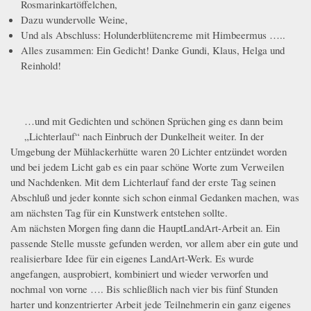
Rosmarinkartöffelchen,
Dazu wundervolle Weine,
Und als Abschluss: Holunderblütencreme mit Himbeermus …..
Alles zusammen: Ein Gedicht! Danke Gundi, Klaus, Helga und
Reinhold!
…und mit Gedichten und schönen Sprüchen ging es dann beim
_MG_1221.JPG
„Lichterlauf“ nach Einbruch der Dunkelheit weiter. In der
Umgebung der Mühlackerhütte waren 20 Lichter entzündet worden
und bei jedem Licht gab es ein paar schöne Worte zum Verweilen
und Nachdenken. Mit dem Lichterlauf fand der erste Tag seinen
Abschluß und jeder konnte sich schon einmal Gedanken machen, was
am nächsten Tag für ein Kunstwerk entstehen sollte.
Am nächsten Morgen fing dann die HauptLandArt-Arbeit an. Ein
passende Stelle musste gefunden werden, vor allem aber ein gute und
realisierbare Idee für ein eigenes LandArt-Werk. Es wurde
angefangen, ausprobiert, kombiniert und wieder verworfen und
nochmal von vorne …. Bis schließlich nach vier bis fünf Stunden
harter und konzentrierter Arbeit jede Teilnehmerin ein ganz eigenes