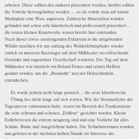
arbeiten. Diese sollten den anderen präsentiert werden, hierbei sollten
die Vorteile hervorgehoben werden … so als würde man auf einem
Marktplatz eine Ware anpreisen. Zahlreiche Materialien wurden
gefunden und schon sehr künstlerisch und professionell präsentiert…
die ersten kleinen Kunstwerke waren bereits hier entstanden.
Nach dieser etwas anstrengenden Exkursion in die umgebenden
Wälder machten wir uns entlang des Walderlebnispfades wieder
zurück zu unserem Basislager auf dem Mühlacker wo erfrischende
Getränke und angenehme Gesellschaft warteten. Der Tag auf dem
Mühlacker war nämlich von Roland Feuser und seinen Helfern
genutzt worden, um die „Baumuhr“ neu mit Holzschindeln
einzudecken.
Es wurde jedoch nicht lange pausiert… die erste künstlerische
_MG_1152.JPG
Übung lies nicht lange auf sich warten. Wie der Seminarleiter der
Tagespresse entnommen hatte, waren im Bereich des Frankensteins
die sehr seltenen und scheuen „Erdfexe“ gesichtet worden. Kleine
Erdlebewesen die extrem neugierig sind und eine Vorliebe für alles
Schöne, Bunte und Ausgefallene haben. Die Teilnehmerinnen wurden
nun gebeten in der nächsten halben Stunde im Interesse der