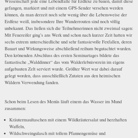
Wissenschaft jede eine Lebendfalle für Erdfexe zu bauen, damit diese
gefangen, markiert und mit einem GPS-Sender versehen werden
können, da man derzeit noch sehr wenig über die Lebensweise der
Erdfexe weiß, insbesondere Ihre Wanderrouten sind noch völlig
unbekannt. Das ließen sich die Teilnehmerinnen nicht zweimal sagen:
Mit Feuereifer ging’s ans Werk und schon nach kurzer Zeit hatten wir
sechs extrem unterschiedliche und sehr fantasievolle Fexfallen, deren
Bauart und Wirkungsweise abschließend reihum begutachtet wurden.
Den krönenden Abschluss des ersten Seminartages bildete das
_MG_1181.JPG
fantastische „Walddinner“ das vom Walderlebnisverein im eigens
aufgebauten Zelt serviert wurde. Größter Wert war dabei darauf
gelegt worden, dass ausschließlich Zutaten aus den heimischen
Wäldern Verwendung fanden.
Schon beim Lesen des Menüs läuft einem das Wasser im Mund
_MG_1188.jpg
zusammen:
Kräutermaultaschen mit einem Wildkräutersalat und herzhaften
Waffeln,
Wildschweingulasch mit tollem Pfannengemüse und