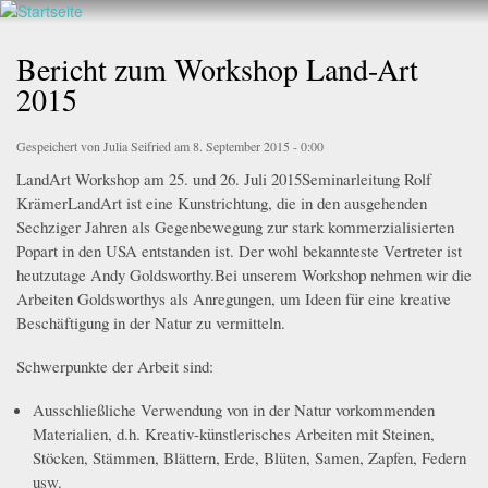
Walderlebnis
Direkt
hier
Frankenstein
zum
Bericht zum Workshop Land-Art
e.V.
Inhalt
2015
Gespeichert von
Julia Seifried
am 8. September 2015 - 0:00
LandArt Workshop am 25. und 26. Juli 2015Seminarleitung Rolf
KrämerLandArt ist eine Kunstrichtung, die in den ausgehenden
Sechziger Jahren als Gegenbewegung zur stark kommerzialisierten
Popart in den USA entstanden ist. Der wohl bekannteste Vertreter ist
heutzutage Andy Goldsworthy.Bei unserem Workshop nehmen wir die
Arbeiten Goldsworthys als Anregungen, um Ideen für eine kreative
Beschäftigung in der Natur zu vermitteln.
Schwerpunkte der Arbeit sind:
Ausschließliche Verwendung von in der Natur vorkommenden
Materialien, d.h. Kreativ-künstlerisches Arbeiten mit Steinen,
Stöcken, Stämmen, Blättern, Erde, Blüten, Samen, Zapfen, Federn
usw.