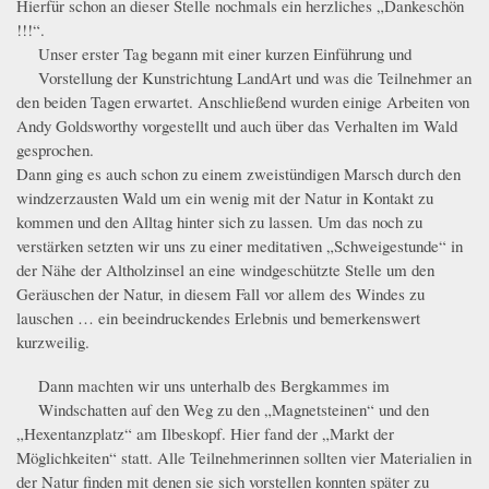
Hierfür schon an dieser Stelle nochmals ein herzliches „Dankeschön
!!!“.
Unser erster Tag begann mit einer kurzen Einführung und
_MG_1140.JPG
Vorstellung der Kunstrichtung LandArt und was die Teilnehmer an
den beiden Tagen erwartet. Anschließend wurden einige Arbeiten von
Andy Goldsworthy vorgestellt und auch über das Verhalten im Wald
gesprochen.
Dann ging es auch schon zu einem zweistündigen Marsch durch den
windzerzausten Wald um ein wenig mit der Natur in Kontakt zu
kommen und den Alltag hinter sich zu lassen. Um das noch zu
verstärken setzten wir uns zu einer meditativen „Schweigestunde“ in
der Nähe der Altholzinsel an eine windgeschützte Stelle um den
Geräuschen der Natur, in diesem Fall vor allem des Windes zu
lauschen … ein beeindruckendes Erlebnis und bemerkenswert
kurzweilig.
Dann machten wir uns unterhalb des Bergkammes im
_MG_1215.JPG
_MG_1148.JPG
Windschatten auf den Weg zu den „Magnetsteinen“ und den
„Hexentanzplatz“ am Ilbeskopf. Hier fand der „Markt der
Möglichkeiten“ statt. Alle Teilnehmerinnen sollten vier Materialien in
der Natur finden mit denen sie sich vorstellen konnten später zu