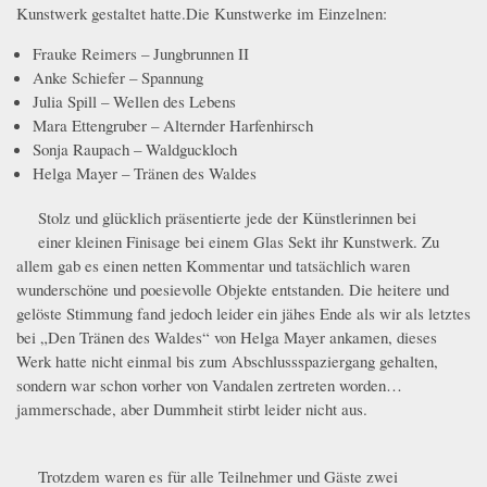
Kunstwerk gestaltet hatte.
Die Kunstwerke im Einzelnen:
_MG_1201.JPG
Frauke Reimers – Jungbrunnen II
Anke Schiefer – Spannung
Julia Spill – Wellen des Lebens
Mara Ettengruber – Alternder Harfenhirsch
Sonja Raupach – Waldguckloch
Helga Mayer – Tränen des Waldes
Stolz und glücklich präsentierte jede der Künstlerinnen bei
_MG_1232.JPG
_MG_1196.JPG
einer kleinen Finisage bei einem Glas Sekt ihr Kunstwerk. Zu
allem gab es einen netten Kommentar und tatsächlich waren
wunderschöne und poesievolle Objekte entstanden. Die heitere und
gelöste Stimmung fand jedoch leider ein jähes Ende als wir als letztes
bei „Den Tränen des Waldes“ von Helga Mayer ankamen, dieses
Werk hatte nicht einmal bis zum Abschlussspaziergang gehalten,
sondern war schon vorher von Vandalen zertreten worden…
jammerschade, aber Dummheit stirbt leider nicht aus.
Trotzdem waren es für alle Teilnehmer und Gäste zwei