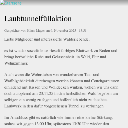
Walderlebnis
Direkt
hier
Frankenstein
zum
Laubtunnelfüllaktion
e.V.
Inhalt
Gespeichert von
Klaus Mayer
am 9. November 2025 - 13:51
Liebe Mitglieder und interessierte Walderlebende,
es ist wieder soweit: leise rieselt farbiges Blattwerk zu Boden und
bringt herbstliche Ruhe und Gelassenheit in Wald, Flur und
Wohnzimmer.
Auch wenn die Wohnstuben von wunderbarem Tee- und
Waffelgebäckduft durchzogen werden könnten und Couchgarnituren
einladend mit Kissen und Wolldecken winken, wollen wir uns dann
doch aufopfernd am 23.11.25 in den herbstlichen Wald begeben um
selbigen ein wenig zu fegen und hoffentlich nicht zu feuchtes
Laubwerk in den dafür vorgesehenen Tunnel zu verbringen.
Im Anschluss gibt es natürlich wie immer eine kleine Stärkung,
sodass wir gegen 13:00 Uhr, spätestens 13:30 Uhr wieder den