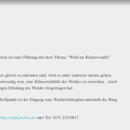
tein zu einer Führung
mit
dem
Thema
“Wald im Klimawandel”
 gleich zu erkennen sind, wird es unter anderem darum gehen,
notw
e
n
d
ig sein
, eine
Klimastabilität des Waldes zu erreichen.
A
uch
igen
Er
h
o
lung
des Waldes beigetragen hat.
Treffpunkt ist der Eingang zum Walderlebnispfad unterhalb der Burg
bnis-frankenstein.de
oder Tel. 0151 23219817