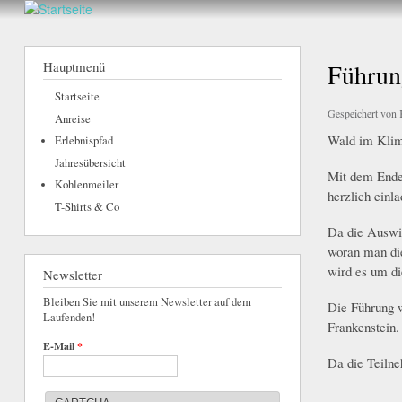
hier
Walderlebnis
Frankenstein
Hauptmenü
Führun
e.V.
Startseite
Gespeichert von
Anreise
Wald im
Kl
i
m
Erlebnispfad
Jahresübersicht
Mit dem Ende
Kohlenmeiler
herzlich
einla
T-Shirts & Co
D
a
die Auswir
woran man di
wird es um
d
Newsletter
Bleiben Sie mit unserem Newsletter auf dem
Die Führung w
Laufenden!
Frank
enstein.
E-Mail
*
Da die Teiln