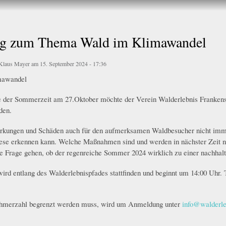
Direkt
zum
Inhalt
g zum Thema Wald im Klimawandel
Klaus Mayer
am 15. September 2024 - 17:36
awandel
 der Sommerzeit am 27.Oktober möchte der Verein Walderlebnis Frankens
den
.
kungen und Schäden auch für den aufmerksamen Waldbesucher nicht immer
es
e erkennen kann. Welche Maßnahmen sind und werden in nächster Zeit 
ie Frage
gehen
, ob der regenreiche Sommer 2024 wirklich
zu einer
nachhalt
ird entlang des Walderlebnispfades stattfinden und beginnt um 14:00 Uhr. 
ehmerzahl begrenzt
werden
muss
, wird um Anmeldung unter
info@walderle