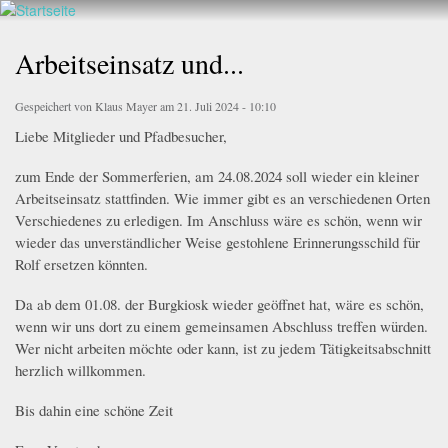
Walderlebnis
Direkt
hier
Frankenstein
zum
Arbeitseinsatz und...
e.V.
Inhalt
Gespeichert von
Klaus Mayer
am 21. Juli 2024 - 10:10
Liebe Mitglieder und Pfadbesucher,
zum Ende der Sommerferien, am 24.08.2024 soll wieder ein kleiner
Arbeitseinsatz stattfinden. Wie immer gibt es an verschiedenen Orten
Verschiedenes zu erledigen. Im Anschluss wäre es schön, wenn wir
wieder das unverständlicher Weise gestohlene Erinnerungsschild für
Rolf ersetzen könnten.
Da ab dem 01.08. der Burgkiosk wieder geöffnet hat, wäre es schön,
wenn wir uns dort zu einem gemeinsamen Abschluss treffen würden.
Wer nicht arbeiten möchte oder kann, ist zu jedem Tätigkeitsabschnitt
herzlich willkommen.
Bis dahin eine schöne Zeit